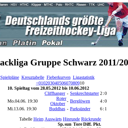
ackliga Gruppe Schwarz 2011/2
e
Spielpläne
Kreuztabelle
Fieberkurven
Ligastatistik
<
01
02
03
04
05
06
07
08
09
10
10. Spieltag vom 28.05.2012 bis 10.06.2012
Cliffhanger
-
Senkrechtstarter
2
:
0
Roter
Mo.04.06. 19:30
-
Berglöwen
4
:
0
Oktober
Mi.13.06. 19:30
Buddhas
-
Parksünder
6
:
1
Tabelle
Heim
Auswärts
Hinrunde
Rückrunde
Sp.
s
u
n
Tore
Diff.
Pkt.