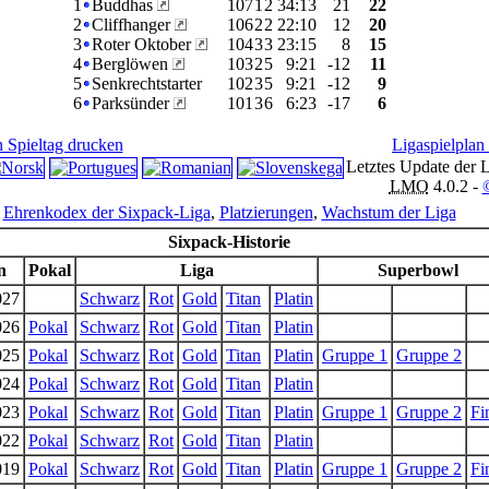
1
Buddhas
10
7
1
2
34
:
13
21
22
2
Cliffhanger
10
6
2
2
22
:
10
12
20
3
Roter Oktober
10
4
3
3
23
:
15
8
15
4
Berglöwen
10
3
2
5
9
:
21
-12
11
5
Senkrechtstarter
10
2
3
5
9
:
21
-12
9
6
Parksünder
10
1
3
6
6
:
23
-17
6
n Spieltag drucken
Ligaspielplan
Letztes Update der 
LMO
4.0.2 -
Ehrenkodex der Sixpack-Liga
,
Platzierungen
,
Wachstum der Liga
Sixpack-Historie
n
Pokal
Liga
Superbowl
027
Schwarz
Rot
Gold
Titan
Platin
026
Pokal
Schwarz
Rot
Gold
Titan
Platin
025
Pokal
Schwarz
Rot
Gold
Titan
Platin
Gruppe 1
Gruppe 2
024
Pokal
Schwarz
Rot
Gold
Titan
Platin
023
Pokal
Schwarz
Rot
Gold
Titan
Platin
Gruppe 1
Gruppe 2
Fi
022
Pokal
Schwarz
Rot
Gold
Titan
Platin
019
Pokal
Schwarz
Rot
Gold
Titan
Platin
Gruppe 1
Gruppe 2
Fi