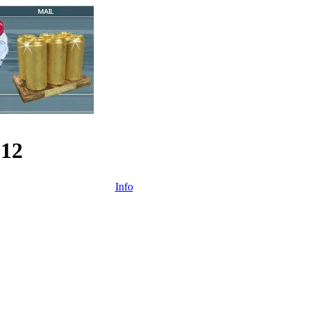
012
Info