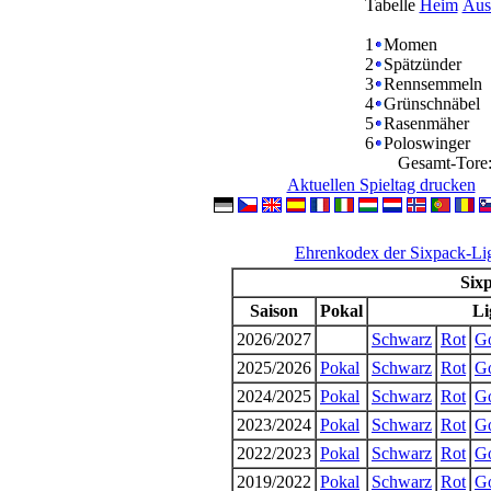
Tabelle
Heim
Aus
1
Momen
2
Spätzünder
3
Rennsemmeln
4
Grünschnäbel
5
Rasenmäher
6
Poloswinger
Gesamt-Tore:
Aktuellen Spieltag drucken
Ehrenkodex der Sixpack-Li
Sixp
Saison
Pokal
Li
2026/2027
Schwarz
Rot
G
2025/2026
Pokal
Schwarz
Rot
G
2024/2025
Pokal
Schwarz
Rot
G
2023/2024
Pokal
Schwarz
Rot
G
2022/2023
Pokal
Schwarz
Rot
G
2019/2022
Pokal
Schwarz
Rot
G