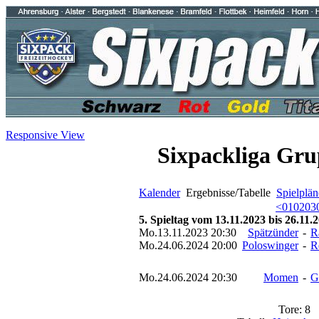
Responsive View
Sixpackliga Gru
Kalender
Ergebnisse/Tabelle
Spielplän
<
01
02
03
5. Spieltag vom 13.11.2023 bis 26.11.
Mo.13.11.2023 20:30
Spätzünder
-
R
Mo.24.06.2024 20:00
Poloswinger
-
R
Mo.24.06.2024 20:30
Momen
-
G
Tore: 8 