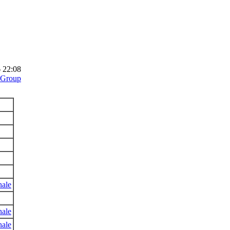
6 22:08
-Group
nale
nale
nale