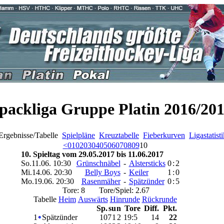
packliga Gruppe Platin 2016/20
rgebnisse/Tabelle
Spielpläne
Kreuztabelle
Fieberkurven
Ligastatist
<
01
02
03
04
05
06
07
08
09
10
10. Spieltag vom 29.05.2017 bis 11.06.2017
So.11.06. 10:30
Grünschnäbel
-
Alstersticks
0
:
2
Mi.14.06. 20:30
Belly Boys
-
Keiler
1
:
0
Mo.19.06. 20:30
Rasenmäher
-
Spätzünder
0
:
5
Tore: 8 Tore/Spiel: 2.67
Tabelle
Heim
Auswärts
Hinrunde
Rückrunde
Sp.
s
u
n
Tore
Diff.
Pkt.
1
Spätzünder
10
7
1
2
19
:
5
14
22