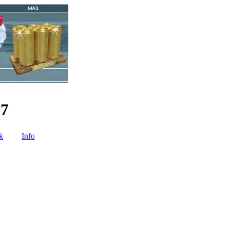
17
ik
Info