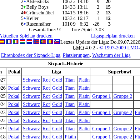
2
Alstersticks
10
6
2
2
19
:
10
9
20
3
Belly Boys
10
4
3
3
13
:
11
2
15
4
Grünschnäbel
10
4
1
5
18
:
16
2
13
5
Keiler
10
3
3
4
16
:
17
-1
12
6
Rasenmäher
10
1
0
9
6
:
32
-26
3
Gesamt-Tore: 91 Tore /Spiel: 3.03
Aktuellen Spieltag drucken
Ligaspielplan drucken
Letztes Update der Liga: Do.09.07.202
LMO
4.0.2 -
© 1997-2009 LMO
Ehrenkodex der Sixpack-Liga
,
Platzierungen
,
Wachstum der Liga
Sixpack-Historie
n
Pokal
Liga
Superbowl
027
Schwarz
Rot
Gold
Titan
Platin
026
Pokal
Schwarz
Rot
Gold
Titan
Platin
025
Pokal
Schwarz
Rot
Gold
Titan
Platin
Gruppe 1
Gruppe 2
024
Pokal
Schwarz
Rot
Gold
Titan
Platin
023
Pokal
Schwarz
Rot
Gold
Titan
Platin
Gruppe 1
Gruppe 2
Fi
022
Pokal
Schwarz
Rot
Gold
Titan
Platin
019
Pokal
Schwarz
Rot
Gold
Titan
Platin
Gruppe 1
Gruppe 2
Fi
018
Pokal
Schwarz
Rot
Gold
Platin
Gruppe 1
Gruppe 2
Fi