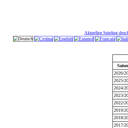
Aktuellen Spieltag druc
Saiso
2026/2
2025/2
2024/2
2023/2
2022/2
2019/2
2018/2
2017/2