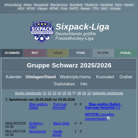
Ahrensburg
Alster
Bergstedt
Blankenese
Bramfeld
Flottbeck
Heimfeld
Horn
Hamm
HSV
HTHC
Klipper
MTHC
Polo
RHTC
Rissen
TTK
UHC
Victoria
Sixpack-Liga
Deutschlands größte
Freizeithockey-Liga
SCHWARZ
ROT
GOLD
TITAN
PLATIN
POKAL
Gruppe Schwarz 2025/2026
Kalender
Uitslagen/Stand
Wedstrijdschema
Kruistabel
Grafiek
Statistieken
Info
Vorige speelronde
01
02
03
04
05
06
07
08
09
10
Volgende speelronde
7. Speelronde van 20.04.2026 tot 03.05.2026
Blau-weißes
-
Partysan
0
:
0
Blau-weißes Ballett
-
Ballett
Heimfeld
Partysan Heimfeld
0:0
NOTITIE:
kampflos
unentschieden
Wed.04/22/26
NoMercy
-
Black Bulls
4
:
3
20:30
Dark
Mon.04/27/26
Bürokörper
-
Aquila
1
:
0
20:30
Aurea