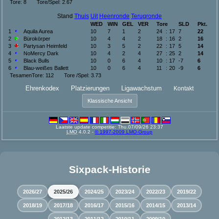
Tore: 8 Tore/Spel: 2.67
Stand
Thuis
Uit
Heenronde
Terugronde
WED
WIN
GEL
VER
Tore
SLD
Pkt.
1
Aquila Aurea
10
7
1
2
24
:
17
7
22
2
Bürokörper
10
4
4
2
18
:
16
2
16
3
Partysan Heimfeld
10
3
5
2
22
:
17
5
14
4
NoMercy Dark
10
4
2
4
27
:
25
2
14
5
Black Bulls
10
0
6
4
10
:
17
-7
6
6
Blau-weißes Ballett
10
0
6
4
11
:
20
-9
6
TesamenTore: 112 Tore /Spel: 3.73
Ehrenkodex
Platzierungen
Ligawachstum
Kontakt
Klassische Ansicht
Laatste update competitie: Thu.07/09/26 23:37
LMO
4.0.2 -
© 1997-2009 LMO-Group
Sixpack-Historie
2026/27
2025/26
2024/25
2023/24
2022/23
2019/22
2018/19
2017/18
2016/17
2015/16
2014/15
2013/14