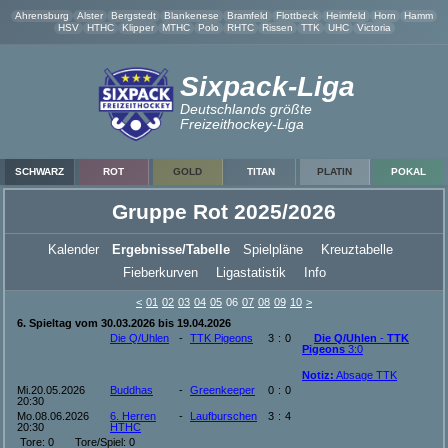
Ahrensburg
Alster
Bergstedt
Blankenese
Bramfeld
Flottbeck
Heimfeld
Horn
Hamm
HSV
HTHC
Klipper
MTHC
Polo
RHTC
Rissen
TTK
UHC
Victoria
Sixpack-Liga
Deutschlands größte
Freizeithockey-Liga
SCHWARZ
ROT
GOLD
TITAN
PLATIN
POKAL
Gruppe Rot 2025/2026
Kalender
Ergebnisse/Tabelle
Spielpläne
Kreuztabelle
Fieberkurven
Ligastatistik
Info
<
01
02
03
04
05
06
07
08
09
10
>
6. Spieltag vom 30.03.2026 bis 19.04.2026
Die Q/Uhlen
-
TTK Pigeons
3
:
0
Die Q/Uhlen
-
TTK
Pigeons
3:0
Notiz:
Absage TTK
Mi.20.05.2026
Buddhas
-
Greenkeeper
0
:
0
20:30
Mo.08.06.2026
6. Herren
-
Laufburschen
3
:
4
20:30
HTHC
Tore: 0 Tore/Spiel: 0