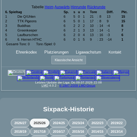
Tabelle
Heim
Auswärts
Hinrunde
Rückrunde
6. Spieltag
Sp.
s
u
n
Tore
Diff.
Pkt.
1
Die Q/Uhlen
6
5
0
1
21
:
8
13
15
2
TTK Pigeons
6
5
0
1
17
:
8
9
15
3
Buddhas
6
2
2
2
10
:
14
-4
8
4
Greenkeeper
6
2
1
3
13
:
14
-1
7
5
Laufburschen
6
2
0
4
13
:
16
-3
6
6
6. Herren HTHC
6
0
1
5
9
:
23
-14
1
Gesamt-Tore: 0 Tore /Spiel: 0
Ehrenkodex
Platzierungen
Ligawachstum
Kontakt
Klassische Ansicht
Letztes Update der Liga: Do.09.07.2026 22:08
LMO
4.0.2 -
© 1997-2009 LMO-Group
Sixpack-Historie
2026/27
2025/26
2024/25
2023/24
2022/23
2019/22
2018/19
2017/18
2016/17
2015/16
2014/15
2013/14