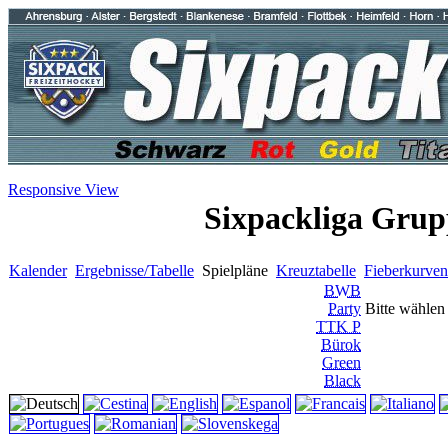
Responsive View
Sixpackliga Grup
Kalender
Ergebnisse/Tabelle
Spielpläne
Kreuztabelle
Fieberkurven
BWB
Party
Bitte wählen 
TTK P
Bürok
Green
Black