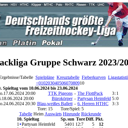
ackliga Gruppe Schwarz 2023/2
rgebnisse/Tabelle
Spielpläne
Kreuztabelle
Fieberkurven
Ligastatist
<
01
02
03
04
05
06
07
08
09
10
. Spieltag vom 10.06.2024 bis 23.06.2024
o.17.06.2024 20:00
TTK Pigeons
-
The FlottPack
3
:
1
.18.06.2024 20:00
Bürokörper
-
Partysan Heimfeld
5
:
0
o.24.06.2024 20:30
Blau-weißes Ballett
-
6. Herren HTHC
3
:
3
Tore: 15 Tore/Spiel: 5
Tabelle
Heim
Auswärts
Hinrunde
Rückrunde
10. Spieltag
Sp.
s
u
n
Tore
Diff.
Pkt.
1
Partysan Heimfeld
5
4
0
1
12
:
7
5
12