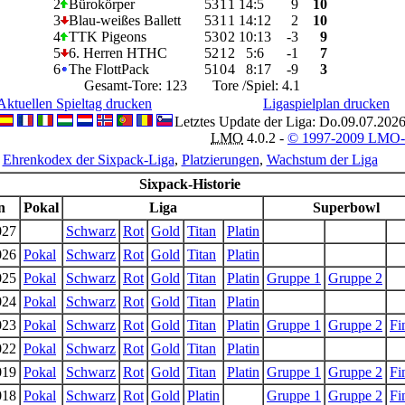
2
Bürokörper
5
3
1
1
14
:
5
9
10
3
Blau-weißes Ballett
5
3
1
1
14
:
12
2
10
4
TTK Pigeons
5
3
0
2
10
:
13
-3
9
5
6. Herren HTHC
5
2
1
2
5
:
6
-1
7
6
The FlottPack
5
1
0
4
8
:
17
-9
3
Gesamt-Tore: 123 Tore /Spiel: 4.1
Aktuellen Spieltag drucken
Ligaspielplan drucken
Letztes Update der Liga: Do.09.07.202
LMO
4.0.2 -
© 1997-2009 LMO
Ehrenkodex der Sixpack-Liga
,
Platzierungen
,
Wachstum der Liga
Sixpack-Historie
n
Pokal
Liga
Superbowl
027
Schwarz
Rot
Gold
Titan
Platin
026
Pokal
Schwarz
Rot
Gold
Titan
Platin
025
Pokal
Schwarz
Rot
Gold
Titan
Platin
Gruppe 1
Gruppe 2
024
Pokal
Schwarz
Rot
Gold
Titan
Platin
023
Pokal
Schwarz
Rot
Gold
Titan
Platin
Gruppe 1
Gruppe 2
Fi
022
Pokal
Schwarz
Rot
Gold
Titan
Platin
019
Pokal
Schwarz
Rot
Gold
Titan
Platin
Gruppe 1
Gruppe 2
Fi
018
Pokal
Schwarz
Rot
Gold
Platin
Gruppe 1
Gruppe 2
Fi